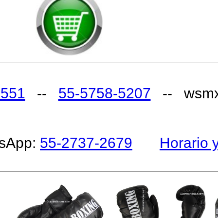
5551
--
55-5758-5207
-- wsmx
tsApp:
55-2737-2679
Horario 