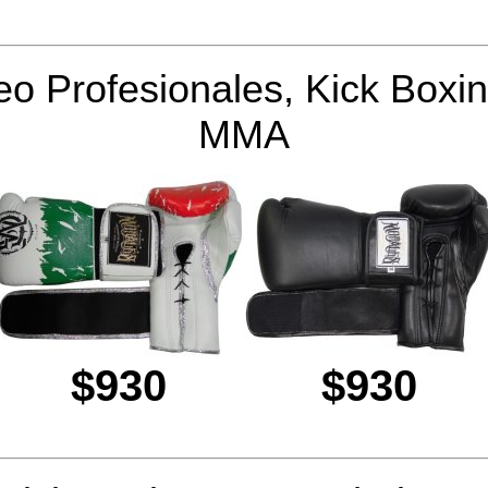
o Profesionales, Kick Boxin
MMA
$930
$930