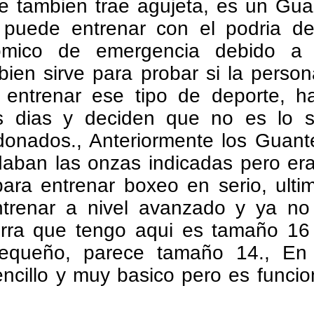
e tambien trae agujeta, es un Gua
 puede entrenar con el podria de
omico de emergencia debido a 
bien sirve para probar si la perso
 entrenar ese tipo de deporte, 
s dias y deciden que no es lo s
onados., Anteriormente los Guant
daban las onzas indicadas pero er
para entrenar boxeo en serio, ult
entrenar a nivel avanzado y ya no
rra que tengo aqui es tamaño 16 
equeño, parece tamaño 14., En
ncillo y muy basico pero es funci