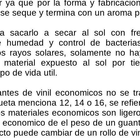
ior ya que por la forma y fabricaci
e se seque y termina con un aroma 
a sacarlo a secar al sol con fre
e humedad y control de bacteria
s rayos solares, solamente no h
 material expuesto al sol por t
o de vida util.
ntes de vinil economicos no se tr
ueta menciona 12, 14 o 16, se refie
os materiales economicos son ligero
economico de el peso de un guante
to puede cambiar de un rollo de vini