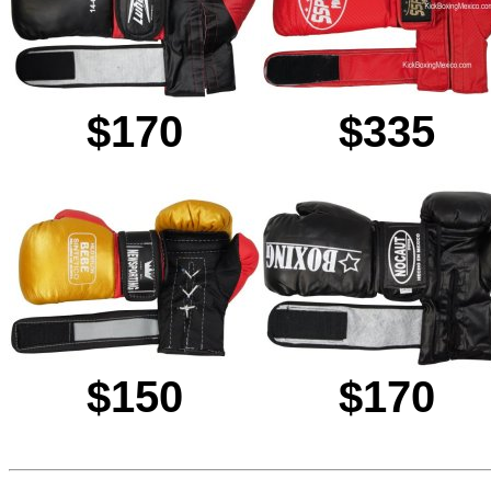
$170
$335
$150
$170