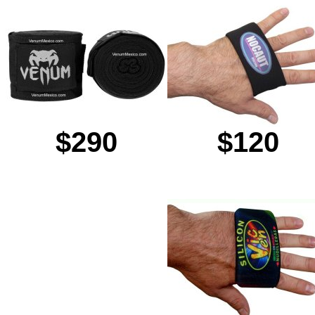
$290
$120